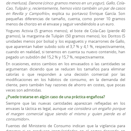
de merluza), Danone (cinco gramos menos en un yogur), Gallo, Cola-
Cao, Tulipán y, recientemente, hemos visto también un par de casos
en Revilla y Campofrío»,
explica su portavoz Enrique García. Son
pequeñas diferencias de tamaño, cuenta, como poner 10 gramos
menos de chorizo en el envase y seguir vendiéndolo a un euro.
Yogures Activia (5 gramos menos), el bote de Cola-Cao (pierde 40
gramos), la margarina de Tulipán (50 gramos menos), los Doritos (5
unidades menos por bolsa) y los espaguetis y macarrones de Gallo,
que aparentan haber subido solo el 3,7 % y 4,1 %, respectivamente,
cuando en realidad, si tenemos en cuenta su nuevo contenido, han
pegado un subidón del 15,2 % y 15,7 %, respectivamente.
En ocasiones, estos cambios en los envasados o las cantidades se
argumentan diciendo que se reducen los tamaños para eliminar
calorías o que responden a una decisión comercial por las
modificaciones en los hábitos de consumo, en la demanda del
cliente, pero también hay razones de ahorro en costes, que pocas
veces son admitidas.
¿Puede tratarse en algún caso de una práctica engañosa?
Siempre que las nuevas cantidades aparezcan reflejadas en los
envases la táctica es legal, aunque
«se considera un engaño porque
el margen comercial sigue siendo el mismo y quien pierde es el
consumidor».
Fuentes del Ministerio de Consumo indican que la vigilancia para
detectar si se producen irregularidades en el sector depende en