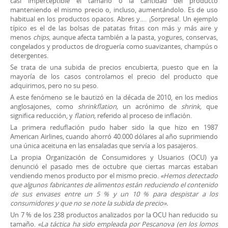
casi imperceptible el tamaño o la cantidad del producto
manteniendo el mismo precio o, incluso, aumentándolo. Es de uso
habitual en los productos opacos. Abres y.… ¡Sorpresa!. Un ejemplo
típico es el de las bolsas de patatas fritas con más y más aire y
menos
chips,
aunque afecta también a la pasta, yogures, conservas,
congelados y productos de droguería como suavizantes, champús o
detergentes.
Se trata de una subida de precios encubierta, puesto que en la
mayoría de los casos controlamos el precio del producto que
adquirimos, pero no su peso.
A este fenómeno se le bautizó en la década de 2010, en los medios
anglosajones, como
shrinkflation,
un acrónimo de
shrink,
que
significa reducción, y
flation,
referido al proceso de inflación.
La primera reduflación pudo haber sido la que hizo en 1987
American Airlines, cuando ahorró 40.000 dólares al año suprimiendo
una única aceituna en las ensaladas que servía a los pasajeros.
La propia Organización de Consumidores y Usuarios (OCU) ya
denunció el pasado mes de octubre que ciertas marcas estaban
vendiendo menos producto por el mismo precio.
«Hemos detectado
que algunos fabricantes de alimentos están reduciendo el contenido
de sus envases entre un 5 % y un 10 % para despistar a los
consumidores y que no se note la subida de precio».
Un 7 % de los 238 productos analizados por la OCU han reducido su
tamaño.
«La táctica ha sido empleada por Pescanova (en los lomos