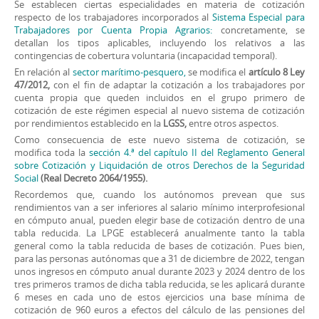
Se establecen ciertas especialidades en materia de cotización
respecto de los trabajadores incorporados al
Sistema Especial para
Trabajadores por Cuenta Propia Agrarios:
concretamente, se
detallan los tipos aplicables, incluyendo los relativos a las
contingencias de cobertura voluntaria (incapacidad temporal).
En relación al
sector marítimo-pesquero,
se modifica el
artículo 8 Ley
47/2012,
con el fin de adaptar la cotización a los trabajadores por
cuenta propia que queden incluidos en el grupo primero de
cotización de este régimen especial al nuevo sistema de cotización
por rendimientos establecido en la
LGSS,
entre otros aspectos.
Como consecuencia de este nuevo sistema de cotización, se
modifica toda la
sección 4.ª del capítulo II del Reglamento General
sobre Cotización y Liquidación de otros Derechos de la Seguridad
Social
(Real Decreto 2064/1955).
Recordemos que, cuando los autónomos prevean que sus
rendimientos van a ser inferiores al salario mínimo interprofesional
en cómputo anual, pueden elegir base de cotización dentro de una
tabla reducida. La LPGE establecerá anualmente tanto la tabla
general como la tabla reducida de bases de cotización. Pues bien,
para las personas autónomas que a 31 de diciembre de 2022, tengan
unos ingresos en cómputo anual durante 2023 y 2024 dentro de los
tres primeros tramos de dicha tabla reducida, se les aplicará durante
6 meses en cada uno de estos ejercicios una base mínima de
cotización de 960 euros a efectos del cálculo de las pensiones del