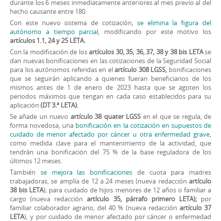
durante los 6 meses inmediatamente anteriores al mes previo al del
hecho causante entre 180.
Con este nuevo sistema de cotización,
se elimina la figura del
autónomo a tiempo parcial,
modificando por este motivo los
artículos 1.1, 24 y 25 LETA.
Con la modificación de los
artículos 30, 35, 36, 37, 38 y 38 bis LETA
se
dan nuevas bonificaciones en las cotizaciones de la Seguridad Social
para los autónomos referidas en el
artículo 308 LGSS,
bonificaciones
que se seguirán aplicando a quienes fueran beneficiarios de los
mismos antes de 1 de enero de 2023 hasta que se agoten los
periodos máximos que tengan en cada caso establecidos para su
aplicación
(DT 3.ª LETA).
Se añade un nuevo
artículo 38 quater LGSS
en el que se regula, de
forma novedosa, una
bonificación en la cotización en supuestos de
cuidado de menor afectado por cáncer u otra enfermedad grave,
como medida clave para el mantenimiento de la actividad, que
tendrán una bonificación del 75 % de la base reguladora de los
últimos 12 meses.
También
se mejora las bonificaciones
de cuota para madres
trabajadoras, se amplía de 12 a 24 meses (nueva redacción
artículo
38 bis LETA
); para cuidado de hijos menores de 12 años o familiar a
cargo (nueva redacción
artículo 35, párrafo primero LETA);
por
familiar colaborador agrario, del 40 % (nueva redacción
artículo 37
LETA
), y por cuidado de menor afectado por cáncer o enfermedad