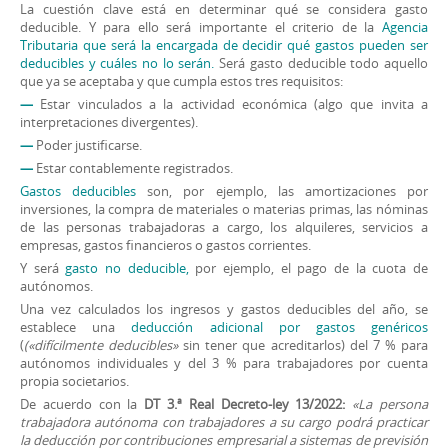
La cuestión clave está en determinar qué se considera gasto
deducible. Y para ello será importante el criterio de la
Agencia
Tributaria que será la encargada de decidir qué gastos pueden ser
deducibles y cuáles no lo serán.
Será gasto deducible todo aquello
que ya se aceptaba y que cumpla estos tres requisitos:
—
Estar vinculados a la actividad económica (algo que invita a
interpretaciones divergentes).
—
Poder justificarse.
—
Estar contablemente registrados.
Gastos deducibles
son, por ejemplo, las amortizaciones por
inversiones, la compra de materiales o materias primas, las nóminas
de las personas trabajadoras a cargo, los alquileres, servicios a
empresas, gastos financieros o gastos corrientes.
Y será
gasto no deducible,
por ejemplo, el pago de la cuota de
autónomos.
Una vez calculados los ingresos y gastos deducibles del año, se
establece una
deducción adicional por gastos genéricos
(
(«difícilmente deducibles»
sin tener que acreditarlos) del 7 % para
autónomos individuales y del 3 % para trabajadores por cuenta
propia societarios.
De acuerdo con la
DT 3.ª Real Decreto-ley 13/2022:
«La persona
trabajadora autónoma con trabajadores a su cargo podrá practicar
la deducción por contribuciones empresarial a sistemas de previsión