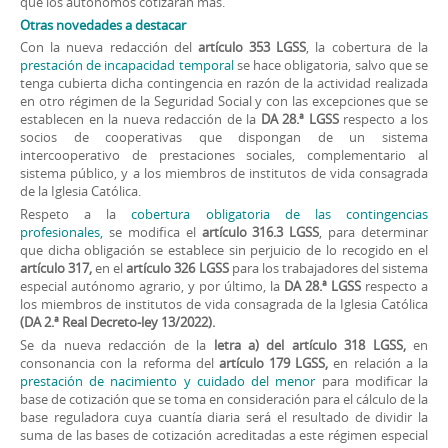
que los autónomos cotizarán más.
Otras novedades a destacar
Con la nueva redacción del
artículo 353 LGSS
, la cobertura de la
prestación de incapacidad temporal
se hace obligatoria, salvo que se
tenga cubierta dicha contingencia en razón de la actividad realizada
en otro régimen de la Seguridad Social y con las excepciones que se
establecen en la nueva redacción de la
DA 28.ª LGSS
respecto a los
socios de cooperativas que dispongan de un sistema
intercooperativo de prestaciones sociales, complementario al
sistema público, y a los miembros de institutos de vida consagrada
de la Iglesia Católica.
Respeto a la
cobertura obligatoria de las contingencias
profesionales,
se modifica el
artículo 316.3 LGSS
, para determinar
que dicha obligación se establece sin perjuicio de lo recogido en el
artículo 317,
en el
artículo 326 LGSS
para los trabajadores del sistema
especial autónomo agrario, y por último, la
DA 28.ª LGSS
respecto a
los miembros de institutos de vida consagrada de la Iglesia Católica
(DA 2.ª Real Decreto-ley 13/2022).
Se da nueva redacción de la
letra a) del artículo 318 LGSS,
en
consonancia con la reforma del
artículo 179 LGSS,
en relación a la
prestación de nacimiento y cuidado del menor
para modificar la
base de cotización que se toma en consideración para el cálculo de la
base reguladora cuya cuantía diaria será el resultado de dividir la
suma de las bases de cotización acreditadas a este régimen especial