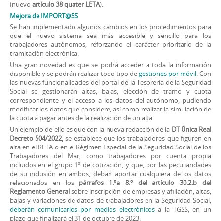
(nuevo
artículo 38 quater LETA
).
Mejora de IMPORT@SS
Se han implementado algunos cambios en los procedimientos para
que el nuevo sistema sea más accesible y sencillo para los
trabajadores autónomos, reforzando el carácter prioritario de la
tramitación electrónica.
Una gran novedad es que se podrá acceder a toda la información
disponible y se podrán realizar todo tipo de
gestiones por móvil.
Con
las nuevas funcionalidades del portal de la Tesorería de la Seguridad
Social se gestionarán altas, bajas, elección de tramo y cuota
correspondiente y el acceso a los datos del autónomo, pudiendo
modificar los datos que considere, así como realizar la simulación de
la cuota a pagar antes de la realización de un alta.
Un ejemplo de ello es que con la nueva redacción de la
DT Única Real
Decreto 504/2022,
se establece que los trabajadores que figuren en
alta en el RETA o en el Régimen Especial de la Seguridad Social de los
Trabajadores del Mar, como trabajadores por cuenta propia
incluidos en el grupo 1º de cotización, y que, por las peculiaridades
de su inclusión en ambos, deban aportar cualquiera de los datos
relacionados en los
párrafos 1.ºa 8.º del artículo 30.2.b del
Reglamento General
sobre inscripción de empresas y afiliación, altas,
bajas y variaciones de datos de trabajadores en la Seguridad Social,
deberán comunicarlos por medios electrónicos
a la TGSS, en un
plazo que finalizará el 31 de octubre de 2023.