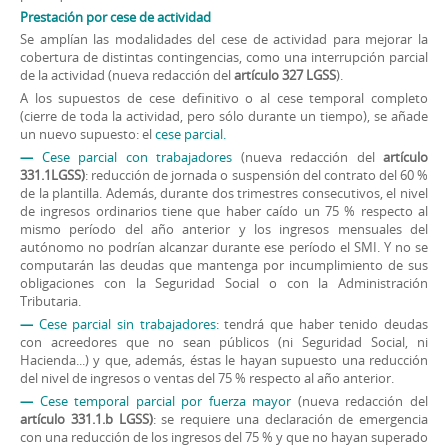
Prestación por cese de actividad
Se amplían las modalidades del cese de actividad para mejorar la
cobertura de distintas contingencias, como una interrupción parcial
de la actividad (nueva redacción del
artículo 327 LGSS
).
A los supuestos de cese definitivo o al cese temporal completo
(cierre de toda la actividad, pero sólo durante un tiempo), se añade
un nuevo supuesto: el
cese parcial.
—
Cese parcial con trabajadores
(nueva redacción del
artículo
331.1LGSS)
: reducción de jornada o suspensión del contrato del 60 %
de la plantilla. Además, durante dos trimestres consecutivos, el nivel
de ingresos ordinarios tiene que haber caído un 75 % respecto al
mismo período del año anterior y los ingresos mensuales del
autónomo no podrían alcanzar durante ese período el SMI. Y no se
computarán las deudas que mantenga por incumplimiento de sus
obligaciones con la Seguridad Social o con la Administración
Tributaria.
—
Cese parcial sin trabajadores:
tendrá que haber tenido deudas
con acreedores que no sean públicos (ni Seguridad Social, ni
Hacienda...) y que, además, éstas le hayan supuesto una reducción
del nivel de ingresos o ventas del 75 % respecto al año anterior.
—
Cese temporal parcial por fuerza mayor
(nueva redacción del
artículo 331.1.b LGSS)
: se requiere una declaración de emergencia
con una reducción de los ingresos del 75 % y que no hayan superado