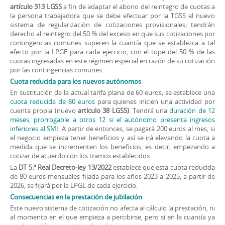
artículo 313 LGSS
a fin de adaptar el abono del reintegro de cuotas a
la persona trabajadora que se debe efectuar por la TGSS al nuevo
sistema de regularización de cotizaciones provisionales; tendrán
derecho al reintegro del 50 % del exceso en que sus cotizaciones por
contingencias comunes superen la cuantía que se establezca a tal
efecto por la LPGE para cada ejercicio, con el tope del 50 % de las
cuotas ingresadas en este régimen especial en razón de su cotización
por las contingencias comunes.
Cuota reducida para los nuevos autónomos
En sustitución de la actual tarifa plana de 60 euros, se establece una
cuota reducida de 80 euros
para quienes inicien una actividad por
cuenta propia (nuevo
artículo 38 LGSS)
. Tendrá una
duración de 12
meses, prorrogable a otros 12 si el autónomo presenta ingresos
inferiores al SMI.
A partir de entonces, se pagará 200 euros al mes, si
el negocio empieza tener beneficios y así se irá elevando la cuota a
medida que se incrementen los beneficios, es decir, empezando a
cotizar de acuerdo con los tramos establecidos.
La
DT 5.ª Real Decreto-ley 13/2022
establece que esta cuota reducida
de 80 euros mensuales fijada para los años 2023 a 2025, a partir de
2026, se fijará por la LPGE de cada ejercicio.
Consecuencias en la prestación de jubilación
Este nuevo sistema de cotización no afecta al cálculo la prestación, ni
al momento en el que empieza a percibirse, pero sí en la cuantía ya